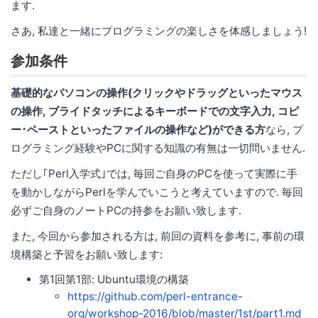
ます.
さあ, 私達と一緒にプログラミングの楽しさを体感しましょう!
参加条件
基礎的なパソコンの操作(クリックやドラッグといったマウス
の操作, ブライドタッチによるキーボードでの文字入力, コピ
ー･ペーストといったファイルの操作など)ができる方
なら, プ
ログラミング経験やPCに関する知識の有無は一切問いません.
ただし｢Perl入学式｣では, 毎回ご自身のPCを使って実際に手
を動かしながらPerlを学んでいこうと考えていますので. 毎回
必ずご自身のノートPCの持参をお願い致します.
また, 今回から参加される方は, 前回の資料を参考に, 事前の環
境構築と予習をお願い致します:
第1回第1部: Ubuntu環境の構築
https://github.com/perl-entrance-
org/workshop-2016/blob/master/1st/part1.md